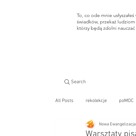
To, co ode mnie usłyszałeś
świadków, przekaż ludziom
którzy będą zdolni nauczać 
Search
All Posts
rekolekcje
poMOC
Nowa Ewangelizacja
Warsztaty pis