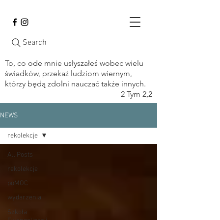
Search
To, co ode mnie usłyszałeś wobec wielu
świadków, przekaż ludziom wiernym,
którzy będą zdolni nauczać także innych.
2 Tym 2,2
NEWS
rekolekcje
All Posts
rekolekcje
poMOC
wydarzenia
Szkoła