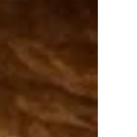
Ewangelizacji
dziś
jsm