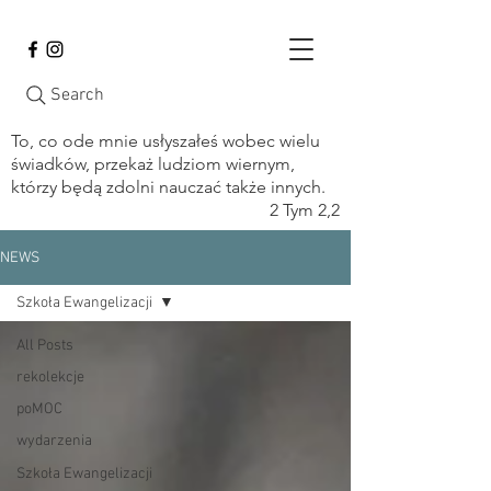
Search
To, co ode mnie usłyszałeś wobec wielu
świadków, przekaż ludziom wiernym,
którzy będą zdolni nauczać także innych.
2 Tym 2,2
NEWS
Szkoła Ewangelizacji
All Posts
rekolekcje
poMOC
wydarzenia
Szkoła Ewangelizacji