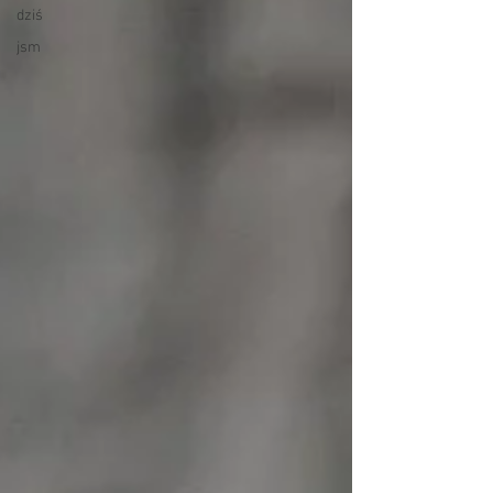
dziś
jsm