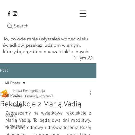
Search
To, co ode mnie usłyszałeś wobec wielu
świadków, przekaż ludziom wiernym,
którzy będą zdolni nauczać także innych.
2 Tym 2,2
Post
All Posts
Nowa Ewangelizacja
All Posts
14 maj
1 minut(y) czytania
Rekolekcje z Marią Vadią
rekolekcje
Zapraszamy na wyjątkowe rekolekcje z 
poMOC
Marią Vadią. To będą dwa dni modlitwy, 
wydarzenia
duchowej odnowy i doświadczenia Bożej 