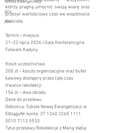
obecności. Zapraszamy wszystkich, 
Szkoła Ewangelizacji
którzy pragną umocnić swoją wiarę oraz 
dziś
przeżyć wartościowy czas we wspólnocie 
Kościoła.
jsm
Termin i miejsce
21–22 lipca 2026 r.Sala Konferencyjna 
Folwark Kadyny
Koszt uczestnictwa
200 zł – koszty organizacyjne oraz bufet 
kawowy dostępny przez cały czas 
trwania rekolekcji
154 zł – dwa obiady
Dane do przelewu
Odbiorca: Szkoła Nowej Ewangelizacji w 
ElbląguNr konta: 37 1240 2265 1111 
0010 7112 5533
Tytuł przelewu:Rekolekcje z Marią Vadią 