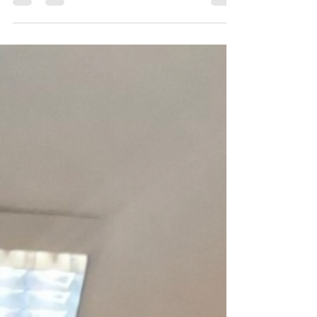
Nowa Ewangelizacja
7 kwi
1 minut(y) czytania
Jezus Chrystus ŻYJE!!!