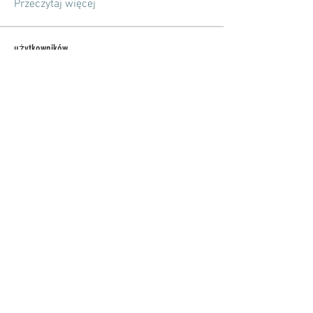
Przeczytaj więcej
użytkowników
Nowa Ewangelizacja
Obserwuj
Zobacz wszystkich użytkowników (1)
Bank PeKao S.A.
Nr konta:
37 1240 2265 1111
0010
7112 5533
📌kościół Bożego Ciała w Elblągu