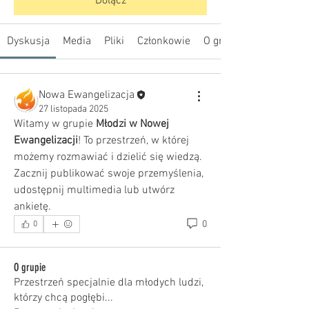
Dołącz
Dyskusja
Media
Pliki
Członkowie
O grupie
Nowa Ewangelizacja
27 listopada 2025
Witamy w grupie 
Młodzi w Nowej 
Ewangelizacji
! To przestrzeń, w której 
możemy rozmawiać i dzielić się wiedzą. 
Zacznij publikować swoje przemyślenia, 
udostępnij multimedia lub utwórz 
ankietę.
0
0
O grupie
Przestrzeń specjalnie dla młodych ludzi,
którzy chcą pogłębi
...