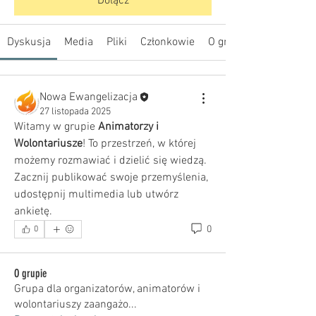
Dołącz
Dyskusja
Media
Pliki
Członkowie
O grupie
Nowa Ewangelizacja
27 listopada 2025
Witamy w grupie 
Animatorzy i 
Wolontariusze
! To przestrzeń, w której 
możemy rozmawiać i dzielić się wiedzą. 
Zacznij publikować swoje przemyślenia, 
udostępnij multimedia lub utwórz 
ankietę.
0
0
O grupie
Grupa dla organizatorów, animatorów i
wolontariuszy zaangażo
...