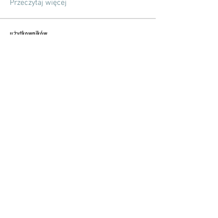
Przeczytaj więcej
użytkowników
Nowa Ewangelizacja
Obserwuj
Zobacz wszystkich użytkowników (1)
Bank PeKao S.A.
Nr konta:
37 1240 2265 1111
0010
7112 5533
📌kościół Bożego Ciała w Elblągu